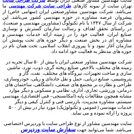
ایت مهندسین مشاور صنعتی ایران توسط
شرکت طراحی سایت
هران سایت از نمونه کارهای
طراحی سایت شرکت مهندسی
ما
ی‌باشد. شرکت مهندسین مشاورصنعتی ایران (سهامی خاص) از
یشروان عرصه مشاوره در حوزه مهندسی کشور می‌باشد. این
شرکت از سال ۱۳۴۷ با نام تکنولوگ (مشاورین مهندسی و صنعت)،
ر راستای تحقق اهداف و رسالت سازمان گسترش و نوسازی
نایع ایران، فعالیت خود را در زمینه ارائه خدمات مهندسی و
شاوره ای در بخش صنعت و دیگر حوزه های تحت پوشش آن
ازمان آغاز نمود و تا پیروزی انقلاب اسلامی، تحت همان نام در
وزه های مدنظر به فعالیت خود ادامه داد.
شرکت مهندسین مشاور صنعتی ایران با بیش از ۵۰ سال تجربه در
مینه های مختلف،‏ بالاخص صنایع ریخته گری‏، ذوب، نورد، ماشین
ازی و ساخت تجهیزات، نیروگاه های مختلف، نفت، گاز و
تروشیمی، صنایع دریایی، حمل و نقل جاده‌ای و ریلی، خودروسازی،
راحی و نظارت بر مجتمع های صنعتی، دانشگاهی، ساختمان های
رمانی، ورزشی، تجاری، اداری، نظامی و مسکونی و دیگر موارد
شابه همچون مطالعات پایه (امکانسنجی– فنی اقتصادی)، مهندسی
یستم، مشاوره مدیریت، بازرسی فنی و کنترل کیفی و دیگر
خدمات مهندسی (عمومی و تکنولوژیک) مورد نیاز در بیش از ۵۰۰
روژه را ارائه نموده و می نماید.
ایت مهندسین مشاور از نوع طراحی سایت با وردپرس اختصاصی
سفارش سایت وردپرس
ی‌باشد. شما می‌توانید جهت